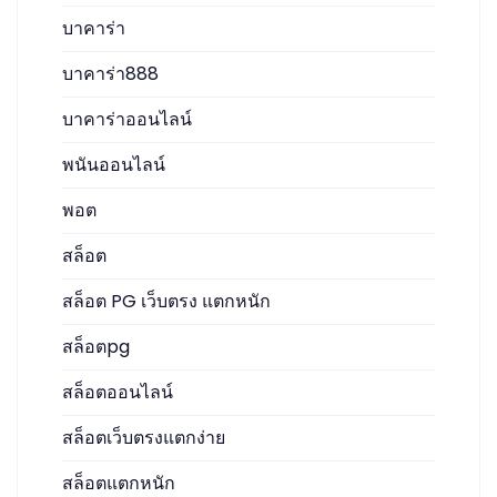
บาคาร่า
บาคาร่า888
บาคาร่าออนไลน์
พนันออนไลน์
พอต
สล็อต
สล็อต PG เว็บตรง แตกหนัก
สล็อตpg
สล็อตออนไลน์
สล็อตเว็บตรงแตกง่าย
สล็อตแตกหนัก