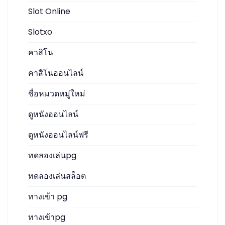
Slot Online
Slotxo
คาสิโน
คาสิโนออนไลน์
ชื่อหมวดหมู่ใหม่
ดูหนังออนไลน์
ดูหนังออนไลน์ฟรี
ทดลองเล่นpg
ทดลองเล่นสล็อต
ทางเข้า pg
ทางเข้าpg