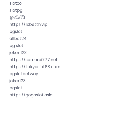
slotxo
slotpg
ดูหนังโป๊
https://1xbetth.vip
pgslot
allbet24
pg slot
joker 123
https://samurai777.net
https://tokyoslot88.com
pgslotbetway
joker123
pgslot
https://gogoslot.asia