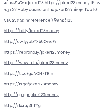
สล็อตเปิดใหม่ joker123 https://joker123.money 15 กร
กฎา 23 Abby casino online joker123ที่ดีที่สุด Top 16
ขอขอบคุณมากreference
โจ๊กเกอร์123
https://bit.ly/joker123money
http://ow.ly/obYX50OweFx
https://rebrand.ly/joker123money
https://wow.in.th/joker123money
https://t.co/gcACN7TR1n
https://is.gd/joker123money
http://gg.gg/joker123money
http://rlu.ru/3hTYg