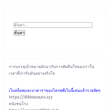
ค้นหา
สำหรับ:
การบรรลุเป้าหมายมักมากับการตัดสินใจของเราใน
เวลาที่เรารับมันอย่างจริงใจ
เว็บสล็อตและบาคาร่าของโครตดีเว็บนี้เล่นแล้วรวยจัดๆ
https://918kissauto.xyz
หนังชนโรง