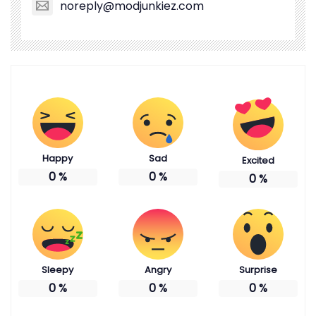
noreply@modjunkiez.com
Happy
Sad
Excited
0
%
0
%
0
%
Sleepy
Angry
Surprise
0
%
0
%
0
%