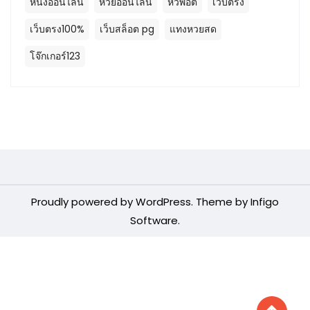
หนังออนไลน์
หวยออนไลน์
หัวพอต
เว็บตรง
เว็บตรง100%
เว็บสล็อต pg
แทงหวยสด
โจ๊กเกอร์123
Proudly powered by
WordPress.
Theme by
Infigo
Software.