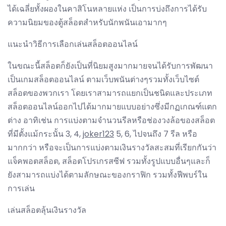
ได้เฉลี่ยทั้งผองในคาสิโนหลายแห่ง เป็นการบ่งถึงการได้รับ
ความนิยมของตู้สล็อตสำหรับนักพนันเอามากๆ
แนะนำวิธีการเลือกเล่นสล็อตออนไลน์
ในขณะนี้สล็อตก็ยังเป็นที่นิยมสูงมากมายจนได้รับการพัฒนา
เป็นเกมสล็อตออนไลน์ ตามเว็บพนันต่างๆรวมทั้งเว็บไซต์
สล็อตของพวกเรา โดยเราสามารถแยกเป็นชนิดและประเภท
สล็อตออนไลน์ออกไปได้มากมายแบบอย่างซึ่งมีกฏเกณฑ์แตก
ต่าง อาทิเช่น การแบ่งตามจำนวนรีลหรือช่องวงล้อของสล็อต
ที่มีตั้งแม้กระนั้น 3, 4,
joker123
5, 6, ไปจนถึง 7 รีล หรือ
มากกว่า หรือจะเป็นการแบ่งตามเงินรางวัลสะสมที่เรียกกันว่า
แจ็คพอตสล็อต, สล็อตโปรเกรสซีฟ รวมทั้งรูปแบบอื่นๆและก็
ยังสามารถแบ่งได้ตามลักษณะของกราฟิก รวมทั้งฟีพบร์ใน
การเล่น
เล่นสล็อตลุ้นเงินรางวัล